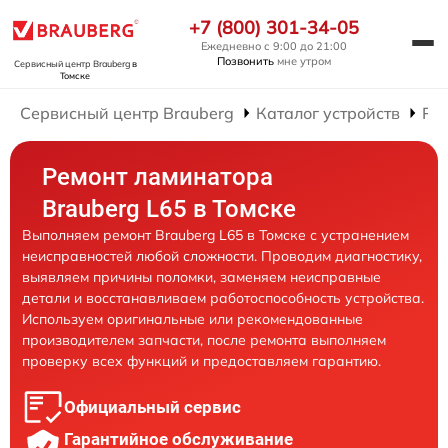
+7 (800) 301-34-05
Ежедневно с 9:00 до 21:00
Позвонить
мне утром
Сервисный центр Brauberg
в
Томске
Сервисный центр Brauberg
Каталог устройств
Ре
Ремонт ламинатора
Brauberg L65 в Томске
Выполняем ремонт Brauberg L65 в Томске с устранением
неисправностей любой сложности. Проводим диагностику,
выявляем причины поломки, заменяем неисправные
детали и восстанавливаем работоспособность устройства.
Используем оригинальные или рекомендованные
производителем запчасти, после ремонта выполняем
проверку всех функций и предоставляем гарантию.
Официальный сервис
Гарантийное обслуживание