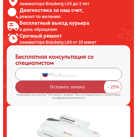
ламинатора Brauberg L65 до 3 лет
Диагностика за наш счет,
ремонт по желанию
Бесплатный выезд курьера
в день обращения
Срочный ремонт
ламинатора Brauberg L65 от 35 минут
Бесплатная консультация со
специалистом
Оставить заявку
Нажимая на кнопку "Оставить заявку" Вы соглашаетесь c
политикой
конфиденциальности