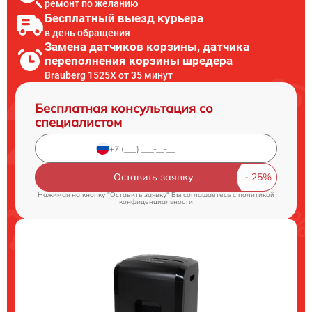
ремонт по желанию
Бесплатный выезд курьера
в день обращения
Замена датчиков корзины, датчика
переполнения корзины шредера
Brauberg 1525X от 35 минут
Бесплатная консультация со
специалистом
Оставить заявку
Нажимая на кнопку "Оставить заявку" Вы соглашаетесь c
политикой
конфиденциальности