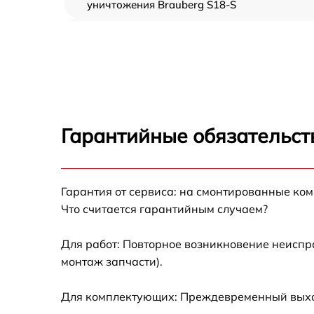
уничтожения Brauberg S18-S
Ремонт силовой платы Brauberg S18-S
Ремонт корпуса, ремонт колесиков
передвижения шредера Brauberg S18-S
Гарантийные обязательств
Гарантия от сервиса: на смонтированные ко
Что считается гарантийным случаем?
Для работ: Повторное возникновение неиспр
монтаж запчасти).
Для комплектующих: Преждевременный выход 