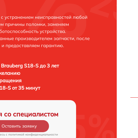
е с устранением неисправностей любой
ем причины поломки, заменяем
ботоспособность устройства.
анные производителем запчасти, после
 и предоставляем гарантию.
Brauberg S18-S до 3 лет
 желанию
бращения
18-S от 35 минут
я со специалистом
Оставить заявку
есь c
политикой конфиденциальности