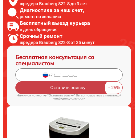
шредера Brauberg S22-S до 3 лет
Диагностика за наш счет,
ремонт по желанию
Бесплатный выезд курьера
в день обращения
Срочный ремонт
шредера Brauberg S22-S от 35 минут
Бесплатная консультация со
специалистом
Оставить заявку
Нажимая на кнопку "Оставить заявку" Вы соглашаетесь c
политикой
конфиденциальности